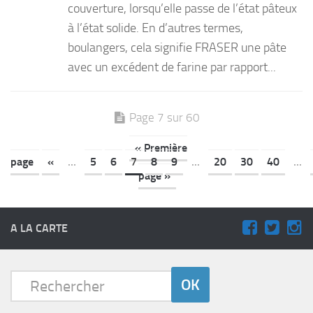
couverture, lorsqu’elle passe de l’état pâteux
à l’état solide. En d’autres termes,
boulangers, cela signifie FRASER une pâte
avec un excédent de farine par rapport...
Page 7 sur 60
« Première
page
«
...
5
6
7
8
9
...
20
30
40
...
page »
A LA CARTE