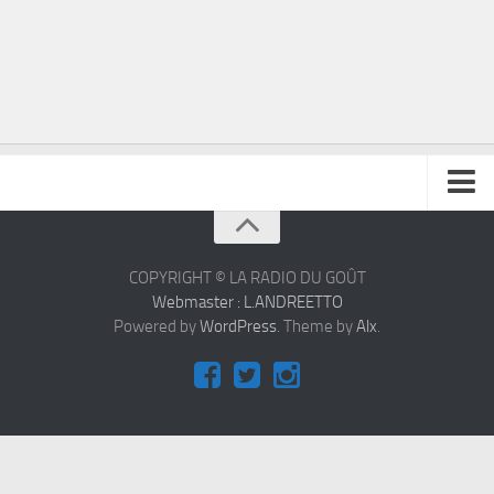
À propos
Contact
COPYRIGHT © LA RADIO DU GOÛT
Webmaster : L.ANDREETTO
Powered by
WordPress
. Theme by
Alx
.