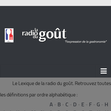
ACTUALITÉ
Le Lexique de la radio du goût. Retrouvez toutes
REPORTAGES
les définitions par ordre alphabétique :
PORTRAITS
A
-
B
-
C
-
D
-
E
-
F
-
G
-
H
LIVRES