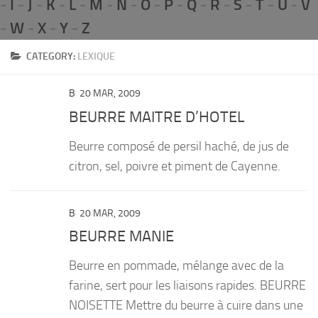
-
I
-
J
-
K
-
L
-
M
-
N
-
O
-
P
-
Q
-
R
-
S
-
T
-
U
-
V
PRODUITS
-
W
-
X
-
Y
-
Z
RECETTES
CATEGORY:
LEXIQUE
Entrées
B
20 MAR, 2009
Plats
BEURRE MAITRE D’HOTEL
Desserts
Beurre composé de persil haché, de jus de
Sauces
citron, sel, poivre et piment de Cayenne.
B
20 MAR, 2009
BEURRE MANIE
Beurre en pommade, mélange avec de la
farine, sert pour les liaisons rapides. BEURRE
NOISETTE Mettre du beurre à cuire dans une