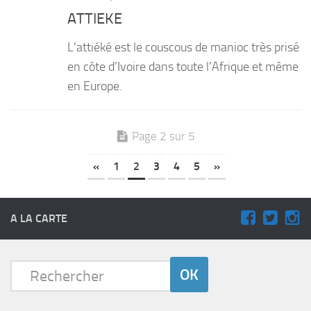
ATTIEKE
L’attiéké est le couscous de manioc très prisé
en côte d’Ivoire dans toute l’Afrique et même
en Europe.
Page 2 sur 5
«
1
2
3
4
5
»
A LA CARTE