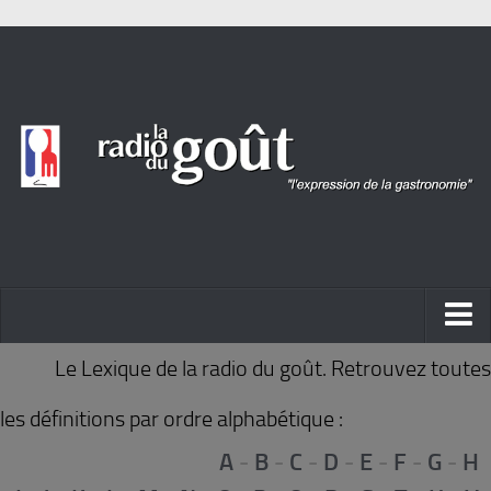
ACTUALITÉ
Le Lexique de la radio du goût. Retrouvez toutes
REPORTAGES
les définitions par ordre alphabétique :
PORTRAITS
A
-
B
-
C
-
D
-
E
-
F
-
G
-
H
LIVRES