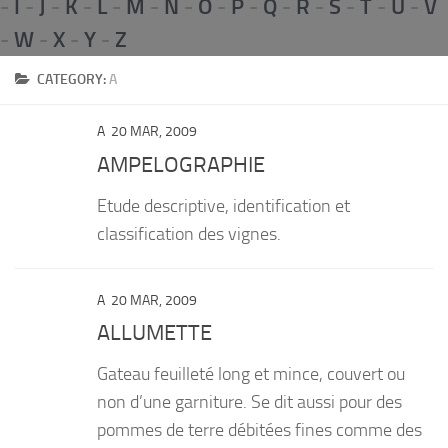
-
I
-
J
-
K
-
L
-
M
-
N
-
O
-
P
-
Q
-
R
-
S
-
T
-
U
-
V
PRODUITS
-
W
-
X
-
Y
-
Z
RECETTES
CATEGORY:
A
Entrées
A
20 MAR, 2009
Plats
AMPELOGRAPHIE
Desserts
Etude descriptive, identification et
Sauces
classification des vignes.
A
20 MAR, 2009
ALLUMETTE
Gateau feuilleté long et mince, couvert ou
non d’une garniture. Se dit aussi pour des
pommes de terre débitées fines comme des