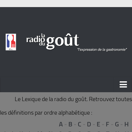
ACTUALITÉ
Le Lexique de la radio du goût. Retrouvez toutes
REPORTAGES
les définitions par ordre alphabétique :
PORTRAITS
A
-
B
-
C
-
D
-
E
-
F
-
G
-
H
LIVRES