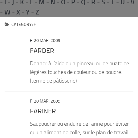
-
I
-
J
-
K
-
L
-
M
-
N
-
O
-
P
-
Q
-
R
-
S
-
T
-
U
-
V
PRODUITS
-
W
-
X
-
Y
-
Z
RECETTES
CATEGORY:
F
Entrées
F
20 MAR, 2009
Plats
FARDER
Desserts
Donner à l’aide d’un pinceau ou de ouate de
Sauces
légères touches de couleur ou de poudre.
(terme de pâtisserie)
F
20 MAR, 2009
FARINER
Saupoudrer ou enduire de farine pour éviter
qu’un aliment ne colle, sur le plan de travail,