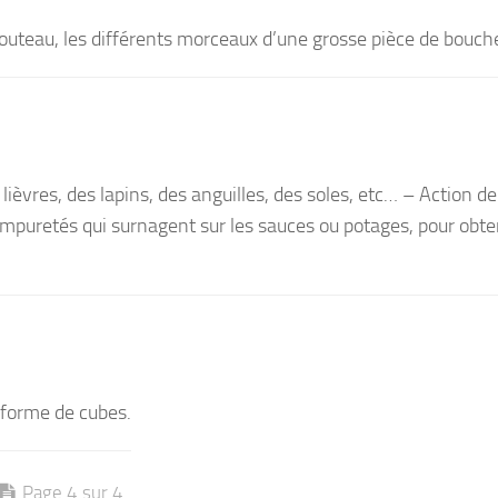
 couteau, les différents morceaux d’une grosse pièce de bouche
lièvres, des lapins, des anguilles, des soles, etc… – Action de 
s impuretés qui surnagent sur les sauces ou potages, pour obte
forme de cubes.
Page 4 sur 4