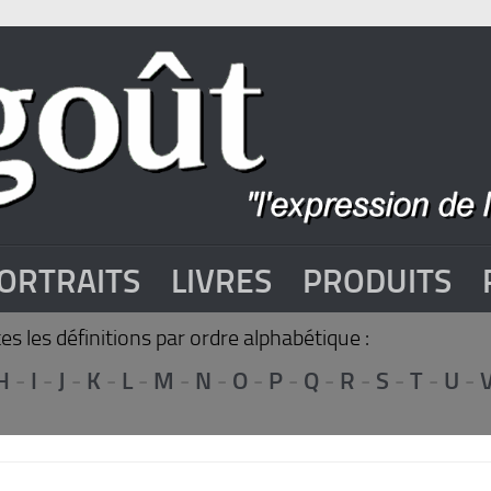
ORTRAITS
LIVRES
PRODUITS
s les définitions par ordre alphabétique :
H
-
I
-
J
-
K
-
L
-
M
-
N
-
O
-
P
-
Q
-
R
-
S
-
T
-
U
-