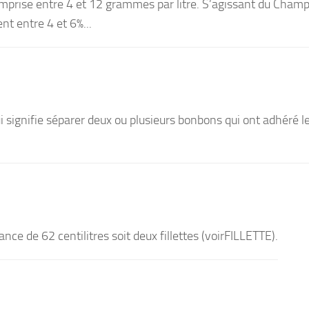
mprise entre 4 et 12 grammes par litre. S’agissant du Cham
ent entre 4 et 6%...
i signifie séparer deux ou plusieurs bonbons qui ont adhéré l
nce de 62 centilitres soit deux fillettes (voirFILLETTE).