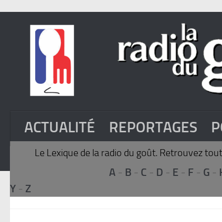
ACTUALITÉ
REPORTAGES
P
Le Lexique de la radio du goût. Retrouvez toute
A
-
B
-
C
-
D
-
E
-
F
-
G
-
Y
-
Z