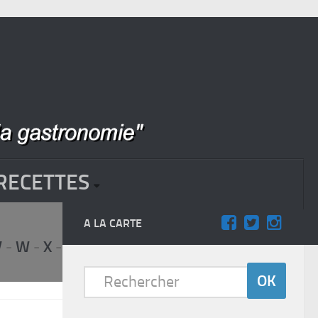
RECETTES
A LA CARTE
V
-
W
-
X
-