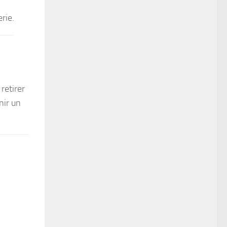
rie.
retirer
nir un