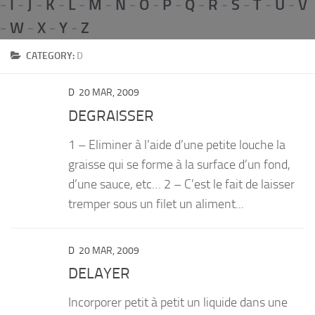
-
I
-
J
-
K
-
L
-
M
-
N
-
O
-
P
-
Q
-
R
-
S
-
T
-
U
-
V
PRODUITS
-
W
-
X
-
Y
-
Z
RECETTES
CATEGORY:
D
Entrées
D
20 MAR, 2009
Plats
DEGRAISSER
Desserts
1 – Eliminer à l’aide d’une petite louche la
Sauces
graisse qui se forme à la surface d’un fond,
d’une sauce, etc… 2 – C’est le fait de laisser
tremper sous un filet un aliment...
D
20 MAR, 2009
DELAYER
Incorporer petit à petit un liquide dans une