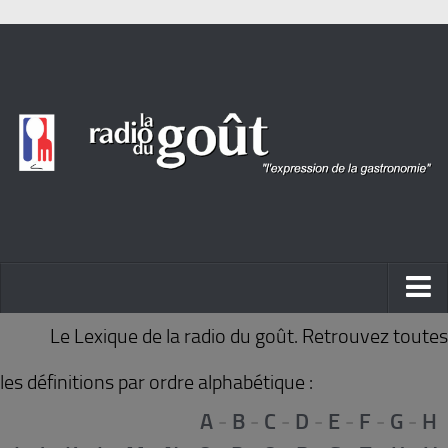
ACTUALITÉ
Le Lexique de la radio du goût. Retrouvez toutes
REPORTAGES
les définitions par ordre alphabétique :
PORTRAITS
A
-
B
-
C
-
D
-
E
-
F
-
G
-
H
LIVRES