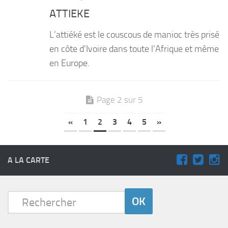
ATTIEKE
L’attiéké est le couscous de manioc très prisé
en côte d’Ivoire dans toute l’Afrique et même
en Europe.
Page 2 sur 5
«
1
2
3
4
5
»
A LA CARTE