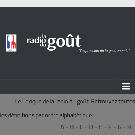
ACTUALITÉ
Le Lexique de la radio du goût. Retrouvez toutes
REPORTAGES
les définitions par ordre alphabétique :
PORTRAITS
A
-
B
-
C
-
D
-
E
-
F
-
G
-
H
LIVRES