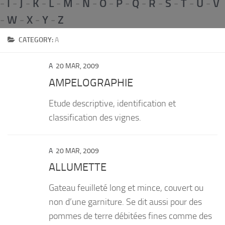
-
I
-
J
-
K
-
L
-
M
-
N
-
O
-
P
-
Q
-
R
-
S
-
T
-
U
-
V
PRODUITS
-
W
-
X
-
Y
-
Z
RECETTES
CATEGORY:
A
Entrées
A
20 MAR, 2009
Plats
AMPELOGRAPHIE
Desserts
Etude descriptive, identification et
Sauces
classification des vignes.
A
20 MAR, 2009
ALLUMETTE
Gateau feuilleté long et mince, couvert ou
non d’une garniture. Se dit aussi pour des
pommes de terre débitées fines comme des