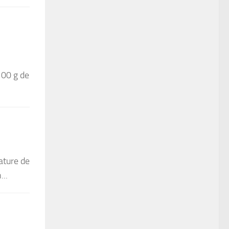
100 g de
ature de
...