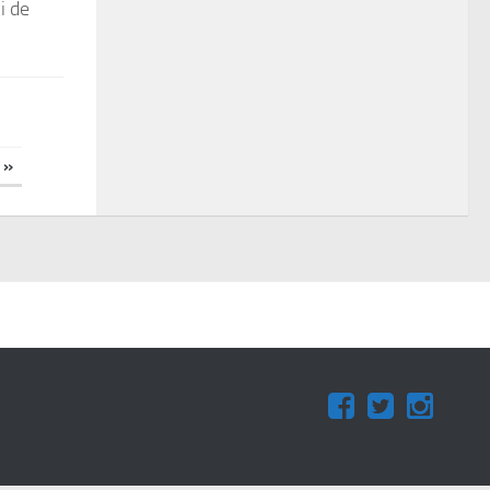
i de
 »