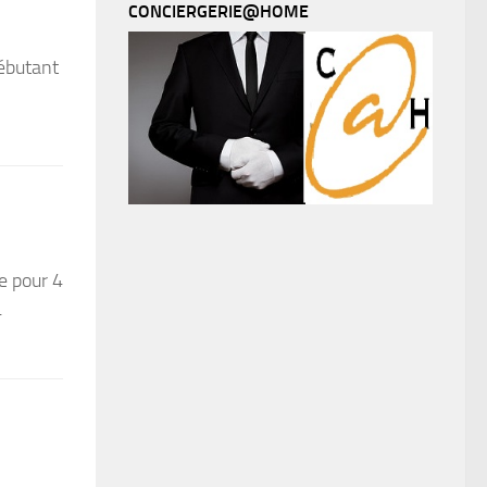
CONCIERGERIE@HOME
débutant
e pour 4
4