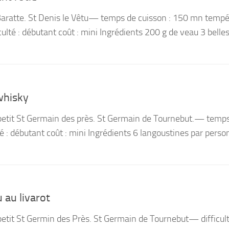
 Baratte. St Denis le Vêtu— temps de cuisson : 150 mn temp
culté : débutant coût : mini Ingrédients 200 g de veau 3 belle
whisky
petit St Germain des près. St Germain de Tournebut.— temp
té : débutant coût : mini Ingrédients 6 langoustines par pers
 au livarot
etit St Germin des Près. St Germain de Tournebut— difficult