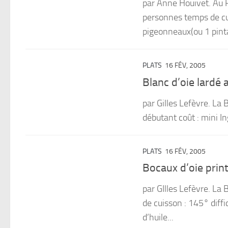
par Anne Houivet. Au 
personnes temps de cui
pigeonneaux(ou 1 pinta
PLATS
16 FÉV, 2005
Blanc d’oie lardé
par Gilles Lefèvre. La 
débutant coût : mini I
PLATS
16 FÉV, 2005
Bocaux d’oie prin
par GIlles Lefèvre. La
de cuisson : 145° diffi
d’huile...