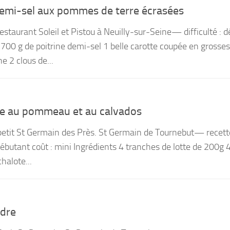
demi-sel aux pommes de terre écrasées
estaurant Soleil et Pistou à Neuilly-sur-Seine— difficulté : 
s 700 g de poitrine demi-sel 1 belle carotte coupée en grosses
e 2 clous de...
te au pommeau et au calvados
petit St Germain des Près. St Germain de Tournebut— recett
débutant coût : mini Ingrédients 4 tranches de lotte de 200g 
halote...
idre