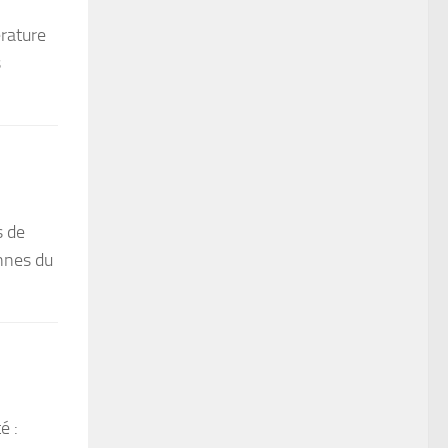
érature
s
s de
onnes du
é :