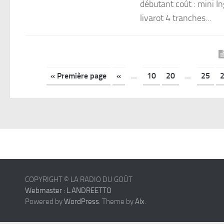
débutant coût : mini I
livarot 4 tranches...
« Première page
«
...
10
20
...
25
COPYRIGHT © LA RADIO DU GOÛT
Webmaster : L.ANDREETTO
Powered by
WordPress
. Theme by
Alx
.