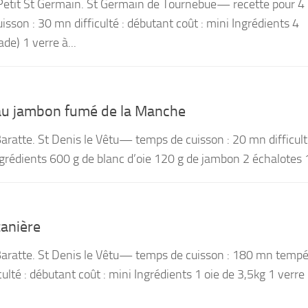
Petit St Germain. St Germain de Tournebue— recette pour 4
sson : 30 mn difficulté : débutant coût : mini Ingrédients 4
de) 1 verre à...
 au jambon fumé de la Manche
Baratte. St Denis le Vêtu— temps de cuisson : 20 mn difficult
ngrédients 600 g de blanc d’oie 120 g de jambon 2 échalotes 1
tanière
 Baratte. St Denis le Vêtu— temps de cuisson : 180 mn temp
culté : débutant coût : mini Ingrédients 1 oie de 3,5kg 1 verre