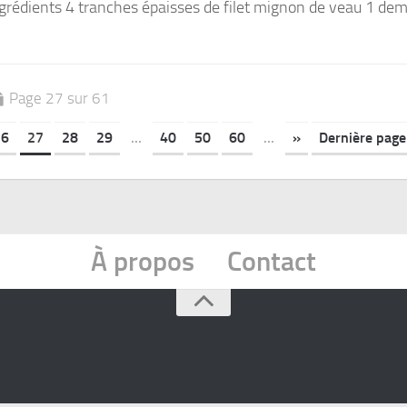
ngrédients 4 tranches épaisses de filet mignon de veau 1 dem
Page 27 sur 61
26
27
28
29
...
40
50
60
...
»
Dernière page
À propos
Contact