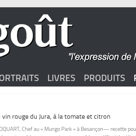
ORTRAITS
LIVRES
PRODUITS
u vin rouge du Jura, à la tomate et citron
OQUART, Chef au « Mungo Park » à Besançon— recette pou