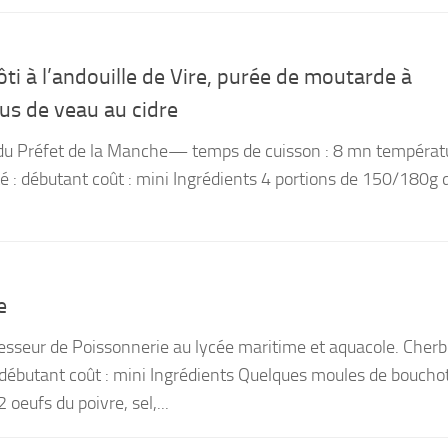
ôti à l’andouille de Vire, purée de moutarde à
jus de veau au cidre
 du Préfet de la Manche— temps de cuisson : 8 mn températ
té : débutant coût : mini Ingrédients 4 portions de 150/180g 
e
esseur de Poissonnerie au lycée maritime et aquacole. Cher
: débutant coût : mini Ingrédients Quelques moules de boucho
 oeufs du poivre, sel,...