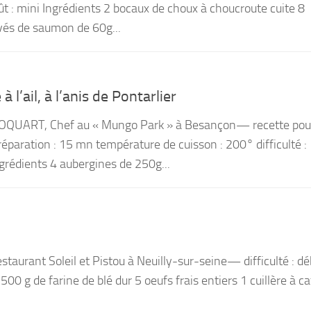
oût : mini Ingrédients 2 bocaux de choux à choucroute cuite 8
és de saumon de 60g...
 l’ail, à l’anis de Pontarlier
OQUART, Chef au « Mungo Park » à Besançon— recette pou
paration : 15 mn température de cuisson : 200° difficulté :
ngrédients 4 aubergines de 250g...
estaurant Soleil et Pistou à Neuilly-sur-seine— difficulté : d
 500 g de farine de blé dur 5 oeufs frais entiers 1 cuillère à c