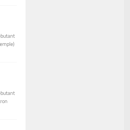
débutant
xemple)
débutant
tron