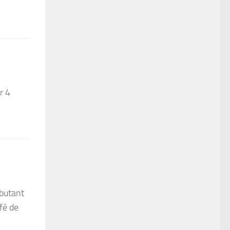
r 4
ébutant
afé de