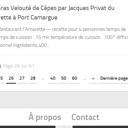
Gras Velouté de Cêpes par Jacques Privat du
rette à Port Camargue
 Restaurant l’Amarette— recette pour 4 personnes temps de
mps de cuisson : 15 mn température de cuisson : 100° difficu
ionnel Ingrédients 400...
Page 26 sur 61
25
26
27
28
...
40
50
60
...
»
Dernière page
À propos
Contact