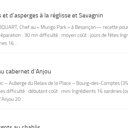
 et d’asperges à la réglisse et Savagnin
OQUART, Chef au « Mungo Park » à Besançon— recette pour
paration : 30 mn difficulté : moyen coût : jours de fêtes Ing
hes 16...
au cabernet d’Anjou
nc – Auberge du Relais de la Place – Bourg-des-Comptes (
s difficulté : débutant coût : mini Ingrédients 16 sardines (
d’Anjou 20...
rgots au chablis