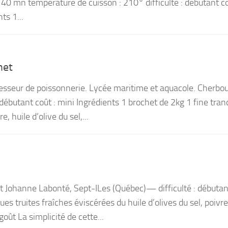
40 mn température de cuisson : 210° difficulté : débutant co
ts 1...
het
esseur de poissonnerie. Lycée maritime et aquacole. Cherbo
 débutant coût : mini Ingrédients 1 brochet de 2kg 1 fine tra
, huile d’olive du sel,...
t Johanne Labonté, Sept-ILes (Québec)— difficulté : débutant
es truites fraîches éviscérées du huile d’olives du sel, poivre
goût La simplicité de cette...