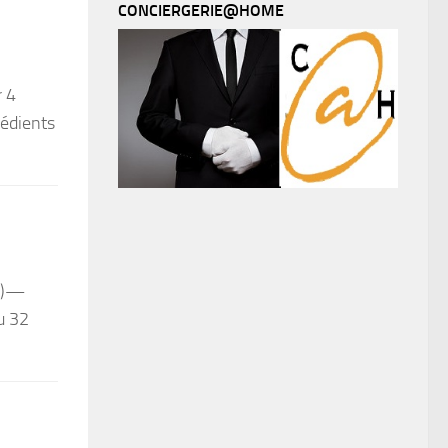
CONCIERGERIE@HOME
 4
rédients
35)—
ou 32