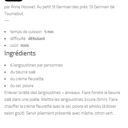
PRODUITS
par Anne Houivet. Au petit St Germain des près. St Germain de
RECETTES
Tournebut.
—
Entrées
temps de cuisson :
5 mn
Plats
difficulté :
débutant
Desserts
coût :
mini
Sauces
Ingrédients
6 langoustines par personnes
du beurre salé
du crème fleurette
du sel, poivre
Enlever la tête des langoustines + anneaux. Faire fondre le beurre
salé dans une poêle. Mettre les langoustines à cuire (5mn). Faire
chauffer la crème fleurette avec le sel, poivre et whisky (à doser
selon goût). Servir joliement présenté avec mâche, citron vert…