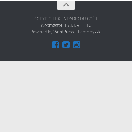
À propos
Contact
COPYRIGHT © LA RADIO DU GOÛT
Webmaster : L.ANDREETTO
Powered by
WordPress
. Theme by
Alx
.