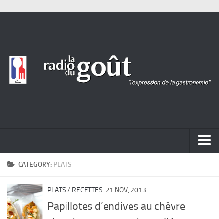
ACTUALITÉ
CATEGORY:
PLATS
REPORTAGES
PLATS
/
RECETTES
21 NOV, 2013
PORTRAITS
Papillotes d’endives au chèvre
LIVRES