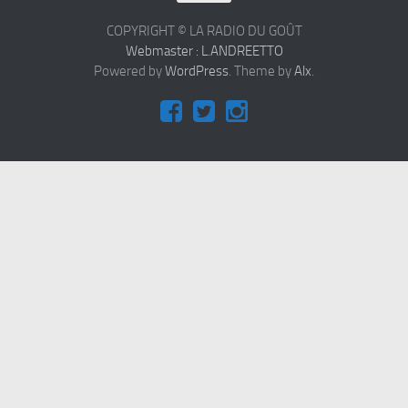
Contact
COPYRIGHT © LA RADIO DU GOÛT
Webmaster : L.ANDREETTO
Powered by
WordPress
. Theme by
Alx
.