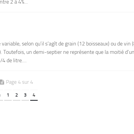
ntre 2 à 4%...
R
riable, selon qu’il s’agît de grain (12 boisseaux) ou de vin 
s). Toutefois, un demi-septier ne représente que la moitié d’u
4 de litre....
Page 4 sur 4
«
1
2
3
4