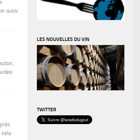
a
er aussi
LES NOUVELLES DU VIN
utoir,
 video
TWITTER
après
 cela