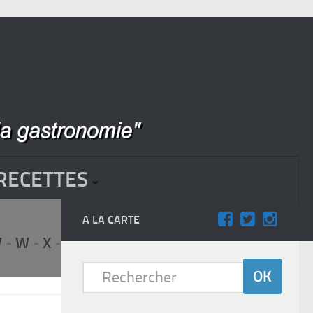
RECETTES
A LA CARTE
V
-
W
-
X
-