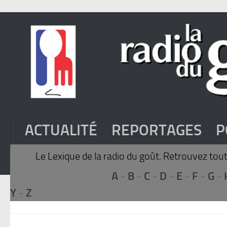
ACTUALITÉ
REPORTAGES
P
Le Lexique de la radio du goût. Retrouvez toute
A
-
B
-
C
-
D
-
E
-
F
-
G
-
Y
-
Z