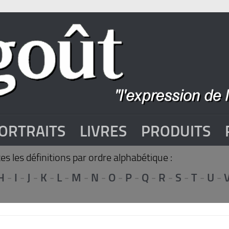
ORTRAITS
LIVRES
PRODUITS
s les définitions par ordre alphabétique :
H
-
I
-
J
-
K
-
L
-
M
-
N
-
O
-
P
-
Q
-
R
-
S
-
T
-
U
-