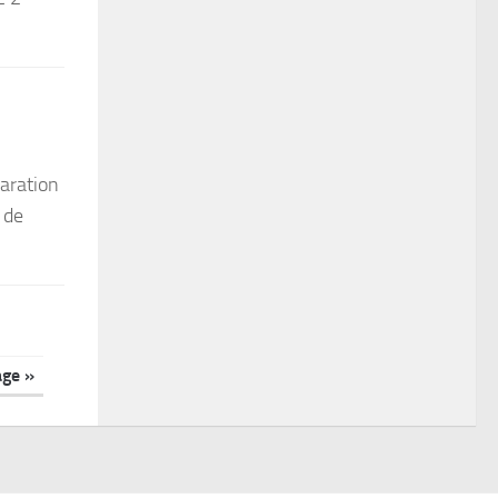
aration
 de
age »