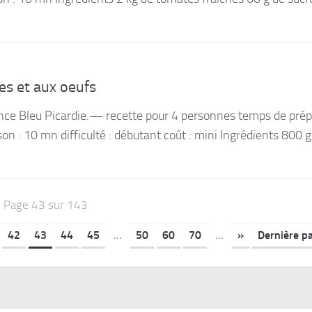
s et aux oeufs
nce Bleu Picardie.— recette pour 4 personnes temps de prép
on : 10 mn difficulté : débutant coût : mini Ingrédients 800 g
Page 43 sur 143
42
43
44
45
...
50
60
70
...
»
Dernière p