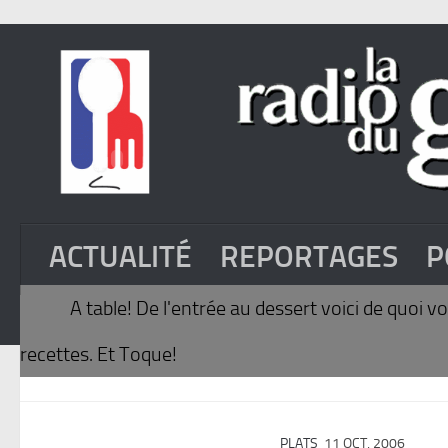
ACTUALITÉ
REPORTAGES
P
A table! De l'entrée au dessert voici de quoi
recettes. Et Toque!
PLATS
11 OCT, 2006