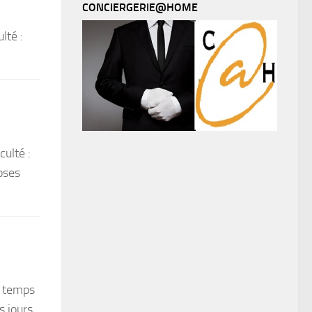
CONCIERGERIE@HOME
lté :
ulté :
roses
n temps
s jours