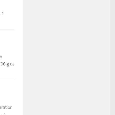
s 1
mn
500 g de
ration :
e 2