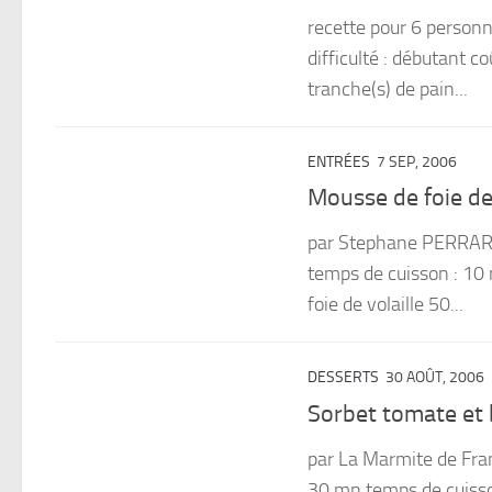
recette pour 6 person
difficulté : débutant c
tranche(s) de pain...
ENTRÉES
7 SEP, 2006
Mousse de foie de
par Stephane PERRARD
temps de cuisson : 10 m
foie de volaille 50...
DESSERTS
30 AOÛT, 2006
Sorbet tomate et b
par La Marmite de Fra
30 mn temps de cuisso