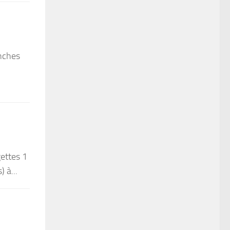
anches
gettes 1
) à...