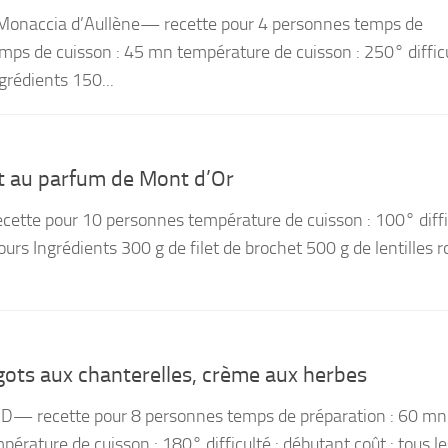
e Monaccia d’Aullène— recette pour 4 personnes temps de
mps de cuisson : 45 mn température de cuisson : 250° difficu
grédients 150...
t au parfum de Mont d’Or
ette pour 10 personnes température de cuisson : 100° diffic
ours Ingrédients 300 g de filet de brochet 500 g de lentilles 
rgots aux chanterelles, crème aux herbes
D— recette pour 8 personnes temps de préparation : 60 m
érature de cuisson : 180° difficulté : débutant coût : tous le