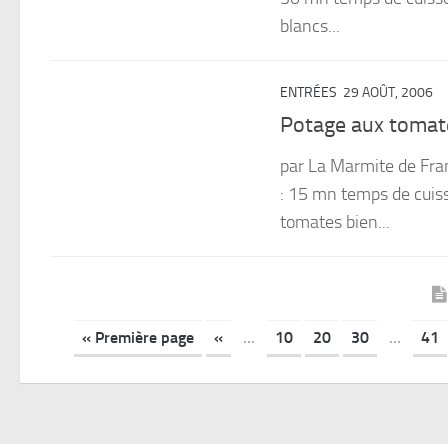
blancs...
ENTRÉES
29 AOÛT, 2006
Potage aux tomate
par La Marmite de Fra
: 15 mn temps de cuiss
tomates bien...
« Première page
«
...
10
20
30
...
41