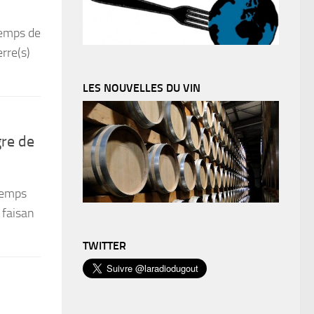
temps de
rre(s)
LES NOUVELLES DU VIN
gre de
temps
 faisan
TWITTER