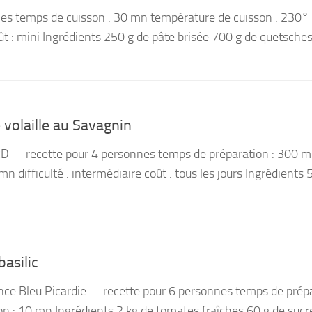
nes temps de cuisson : 30 mn température de cuisson : 230°
oût : mini Ingrédients 250 g de pâte brisée 700 g de quetsche
 volaille au Savagnin
— recette pour 4 personnes temps de préparation : 300 
n difficulté : intermédiaire coût : tous les jours Ingrédients 
asilic
nce Bleu Picardie— recette pour 6 personnes temps de prépa
n : 10 mn Ingrédients 2 kg de tomates fraîches 60 g de sucr