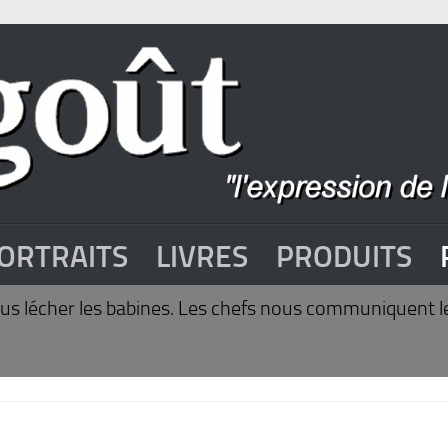
ORTRAITS
LIVRES
PRODUITS
 vous lécher les babines. Les chefs nous communiquent l