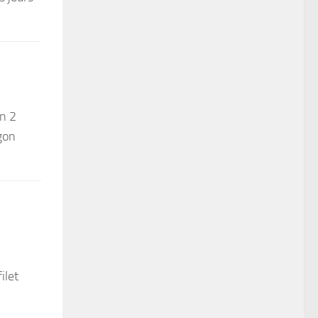
on 2
agon
ilet