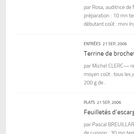
par Rosa, auditrice d
préparation : 10 mn te
débutant coût : mini In
ENTRÉES
21 SEP, 2006
Terrine de broche
par Michel CLERC— rec
moyen coût : tous les j
200 g de...
PLATS
21 SEP, 2006
Feuilletés d’esca
par Pascal BREUILLAR
de cuisson : 30 mn temp