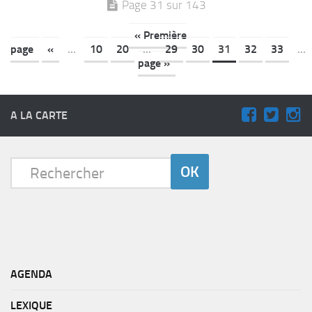
Page 31 sur 143
« Première
page
«
...
10
20
...
29
30
31
32
33
...
page »
A LA CARTE
AGENDA
LEXIQUE