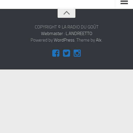
À propos
Contact
COPYRIGHT © LA RADIO DU GOÛT
Webmaster : L.ANDREETTO
Powered by
WordPress
. Theme by
Alx
.