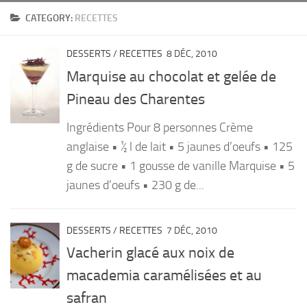
CATEGORY:
RECETTES
PRODUITS
RECETTES
DESSERTS
/
RECETTES
8 DÉC, 2010
Entrées
Marquise au chocolat et gelée de
Plats
Pineau des Charentes
Desserts
Ingrédients Pour 8 personnes Crème
Sauces
anglaise • ½ l de lait • 5 jaunes d’oeufs • 125
g de sucre • 1 gousse de vanille Marquise • 5
jaunes d’oeufs • 230 g de...
DESSERTS
/
RECETTES
7 DÉC, 2010
Vacherin glacé aux noix de
macademia caramélisées et au
safran