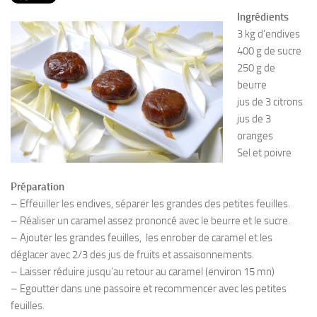
PRODUITS
Ingrédients
RECETTES
3 kg d’endives
400 g de sucre
Entrées
250 g de
Plats
beurre
jus de 3 citrons
Desserts
jus de 3
Sauces
oranges
Sel et poivre
Préparation
– Effeuiller les endives, séparer les grandes des petites feuilles.
– Réaliser un caramel assez prononcé avec le beurre et le sucre.
– Ajouter les grandes feuilles, les enrober de caramel et les
déglacer avec 2/3 des jus de fruits et assaisonnements.
– Laisser réduire jusqu’au retour au caramel (environ 15 mn)
– Egoutter dans une passoire et recommencer avec les petites
feuilles.