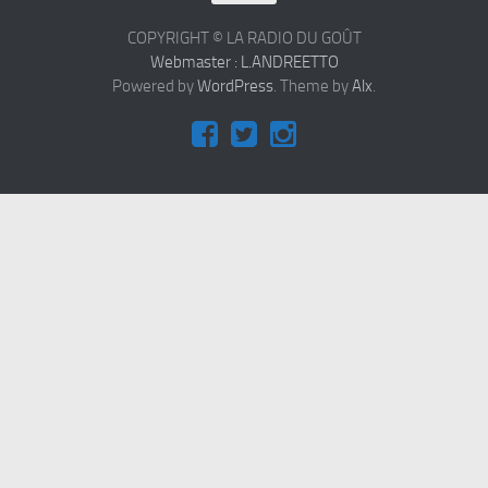
Contact
COPYRIGHT © LA RADIO DU GOÛT
Webmaster : L.ANDREETTO
Powered by
WordPress
. Theme by
Alx
.