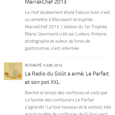
MarrakChef 2013
PRODUITS
Le chef doublement étoilé Fabrice Vulin s’est
RECETTES
vu remettre à Marrakech le trophée
MarrakChef 2013. L’édition du 1er Trophée
Entrées
Maroc Gourmand créé par Ludovic Antoine,
Plats
photographe et auteur de livres de
Desserts
gastronomie, s’est refermée...
Sauces
ACTUALITÉ
5 JUIN, 2013
La Radio du Goût a aimé: Le Parfait
et son pot XXL
Bientot le temps des confitures et voilà que
La famille des confituriers Le Parfait
s’agrandit ! Le tout nouveau et le surtout, très
grand modèle de confiturier de 645ml vient