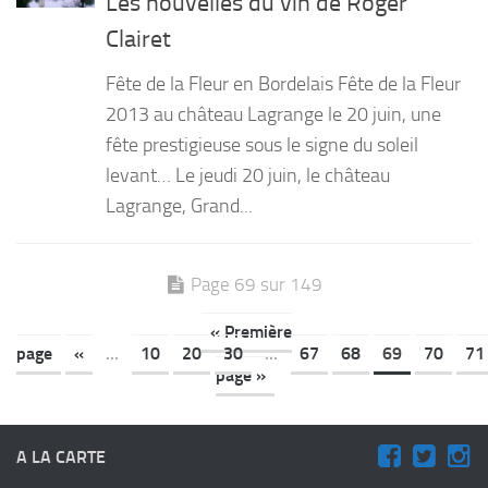
Les nouvelles du vin de Roger
Clairet
Fête de la Fleur en Bordelais Fête de la Fleur
2013 au château Lagrange le 20 juin, une
fête prestigieuse sous le signe du soleil
levant… Le jeudi 20 juin, le château
Lagrange, Grand...
Page 69 sur 149
« Première
page
«
...
10
20
30
...
67
68
69
70
71
page »
A LA CARTE