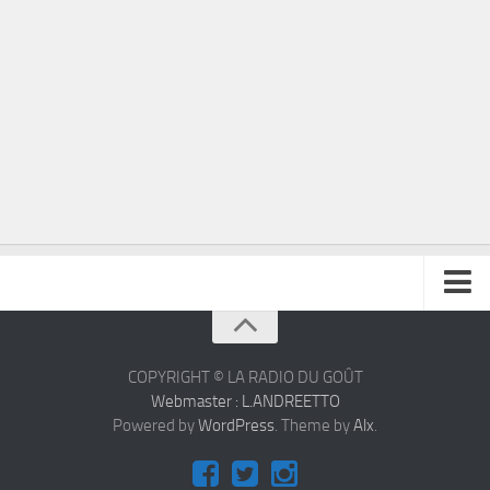
À propos
Contact
COPYRIGHT © LA RADIO DU GOÛT
Webmaster : L.ANDREETTO
Powered by
WordPress
. Theme by
Alx
.