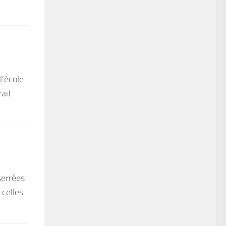
l’école
ait
serrées
 celles