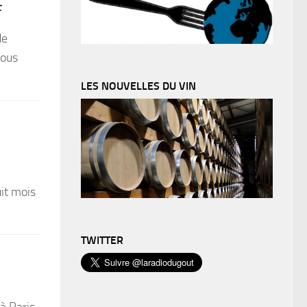
F
de
tous
LES NOUVELLES DU VIN
uit mois
TWITTER
à Paris,