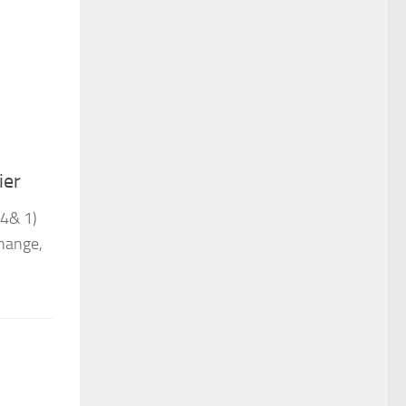
ier
14& 1)
change,