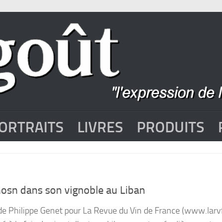
ORTRAITS
LIVRES
PRODUITS
Ghosn dans son vignoble au Liban
 de Philippe Genet pour La Revue du Vin de France (www.larv