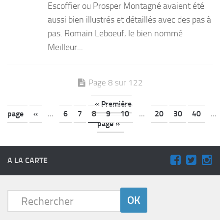
Escoffier ou Prosper Montagné avaient été
aussi bien illustrés et détaillés avec des pas à
pas. Romain Leboeuf, le bien nommé
Meilleur...
Page 8 sur 122
« Première
page
«
...
6
7
8
9
10
...
20
30
40
...
page »
A LA CARTE