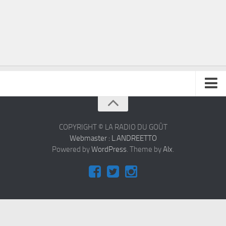
À propos
Contact
COPYRIGHT © LA RADIO DU GOÛT
Webmaster : L.ANDREETTO
Powered by
WordPress
. Theme by
Alx
.