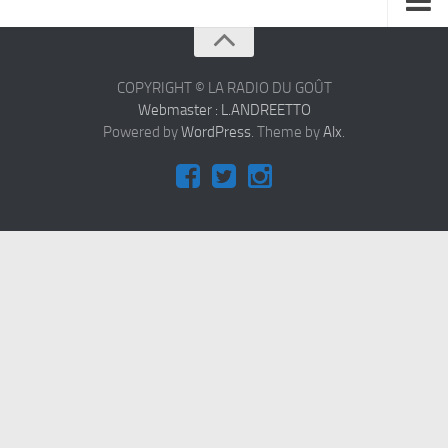
À propos
Contact
COPYRIGHT © LA RADIO DU GOÛT
Webmaster : L.ANDREETTO
Powered by
WordPress
. Theme by
Alx
.