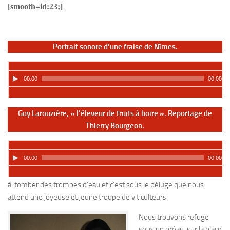
[smooth=id:23;]
Portrait sonore d’une fraise de Nîmes.
00:00
00:00
Guy Larouzière, « l’éleveur de fruits à boire ». Reportage de
Thierry Bourgeon.
00:00
00:00
Nous repartons vers d’autres bouteilles, de vin cette fois. Il se met
à tomber des trombes d’eau et c’est sous le déluge que nous
attend une joyeuse et jeune troupe de viticulteurs.
Nous trouvons refuge
sous un préau, sur la place