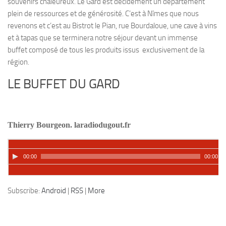
souvenirs chaleureux. Le Gard est décidément un département
plein de ressources et de générosité. C’est à Nîmes que nous
revenons et c’est au Bistrot le Pian, rue Bourdaloue, une cave à vins
et à tapas que se terminera notre séjour devant un immense
buffet composé de tous les produits issus exclusivement de la
région.
LE BUFFET DU GARD
Thierry Bourgeon. laradiodugout.fr
00:00
00:00
Podcast:
Lire dans une autre fenêtre
|
Télécharger
Subscribe:
Android
|
RSS
|
More