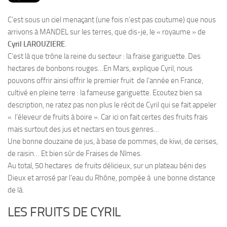
PRODUITS
C’est sous un ciel menaçant (une fois n’est pas coutume) que nous
RECETTES
arrivons à MANDEL sur les terres, que dis-je, le « royaume » de
Entrées
Cyril LAROUZIERE
.
C’est là que trône la reine du secteur : la fraise gariguette. Des
Plats
hectares de bonbons rouges…En Mars, explique Cyril, nous
Desserts
pouvons offrir ainsi offrir le premier fruit de l’année en France,
Sauces
cultivé en pleine terre : la fameuse gariguette. Ecoutez bien sa
description, ne ratez pas non plus le récit de Cyril qui se fait appeler
« l’éleveur de fruits à boire ». Car ici on fait certes des fruits frais
mais surtout des jus et nectars en tous genres…
Une bonne douzaine de jus, à base de pommes, de kiwi, de cerises,
de raisin… Et bien sûr de Fraises de Nîmes.
Au total, 50 hectares de fruits délicieux, sur un plateau béni des
Dieux et arrosé par l’eau du Rhône, pompée à une bonne distance
de là.
LES FRUITS DE CYRIL