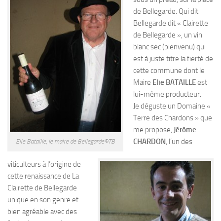
de Bellegarde. Qui dit
Bellegarde dit « Clairette
de Bellegarde », un vin
blanc sec (bienvenu) qui
est à juste titre la fierté de
cette commune dont le
Maire
Elie BATAILLE
est
lui-même producteur.
Je déguste un Domaine «
Terre des Chardons » que
me propose,
Jérôme
CHARDON
, l’un des
Elie Bataille, le maire de Bellegarde©TB
viticulteurs à l’origine de
cette renaissance de La
Clairette de Bellegarde
unique en son genre et
bien agréable avec des