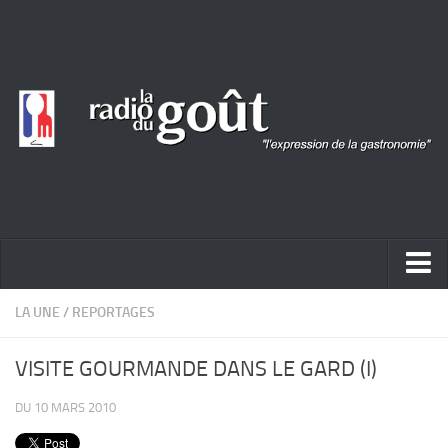
ACTUALITÉ
LA UNE
/
REPORTAGES
REPORTAGES
VISITE GOURMANDE DANS LE GARD (I)
PORTRAITS
DU 10 MARS 2010
LIVRES