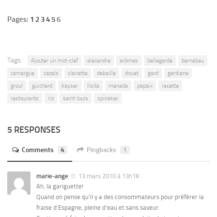
Pages:
1
2
3
4
5
6
Tags:
Ajouter un mot-clef
alexandre
arômes
bellegarde
bernabeu
camargue
cazals
clairette
debaille
douet
gard
gardiane
groul
guichard
kayser
lisita
manade
papaix
recette
restaurants
riz
saint louis
spinaker
5 RESPONSES
Comments
4
Pingbacks
1
marie-ange
13 mars 2010 à 13h18
Ah, la gariguette!
Quand on pense qu’il y a des consommateurs pour préférer la
fraise d’Espagne, pleine d’eau et sans saveur.