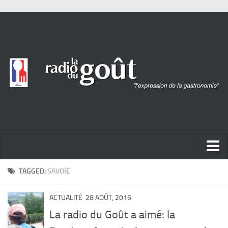
ACTUALITÉ
TAGGED:
SAVOIE
REPORTAGES
ACTUALITÉ
28 AOÛT, 2016
PORTRAITS
La radio du Goût a aimé: la
LIVRES