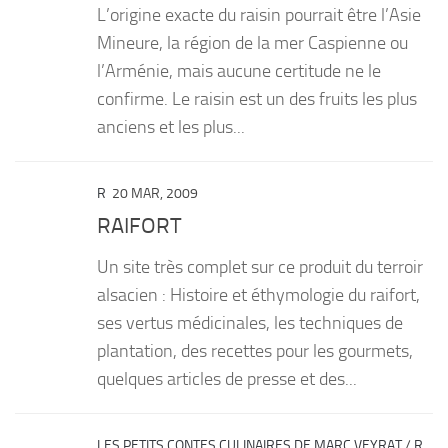
L’origine exacte du raisin pourrait être l’Asie
PRODUITS
Mineure, la région de la mer Caspienne ou
l’Arménie, mais aucune certitude ne le
RECETTES
confirme. Le raisin est un des fruits les plus
Entrées
anciens et les plus...
Plats
Desserts
R
20 MAR, 2009
Sauces
RAIFORT
Un site très complet sur ce produit du terroir
alsacien : Histoire et éthymologie du raifort,
ses vertus médicinales, les techniques de
plantation, des recettes pour les gourmets,
quelques articles de presse et des...
LES PETITS CONTES CULINAIRES DE MARC VEYRAT
/
R