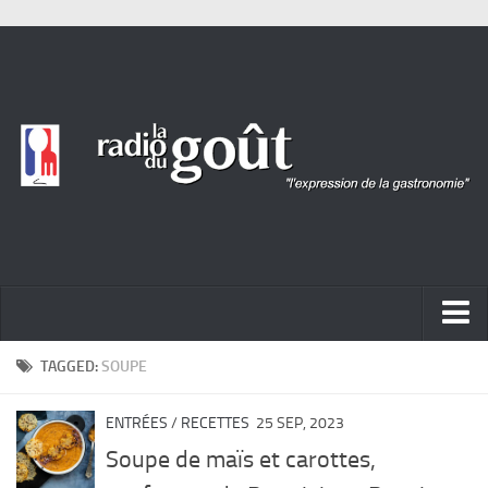
ACTUALITÉ
TAGGED:
SOUPE
REPORTAGES
ENTRÉES
/
RECETTES
25 SEP, 2023
PORTRAITS
Soupe de maïs et carottes,
LIVRES