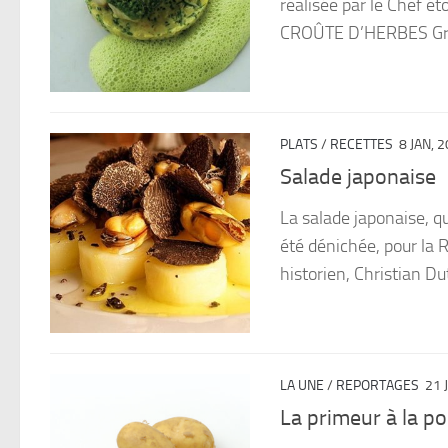
réalisée par le Chef é
CROÛTE D’HERBES Gruy
PLATS
/
RECETTES
8 JAN, 
Salade japonaise
La salade japonaise, qu
été dénichée, pour la 
historien, Christian Dute
LA UNE
/
REPORTAGES
21 
La primeur à la p