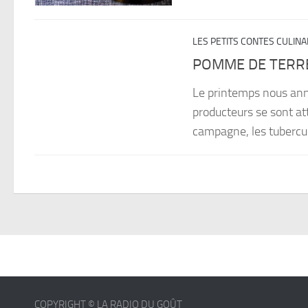
LES PETITS CONTES CULIN
POMME DE TERR
Le printemps nous ann
producteurs se sont att
campagne, les tubercul
COPYRIGHT © LA RADIO DU GOÛT