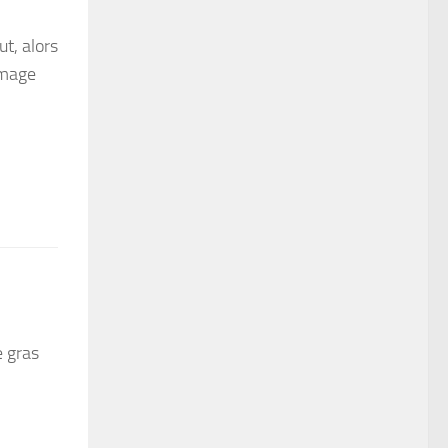
t, alors
omage
e gras