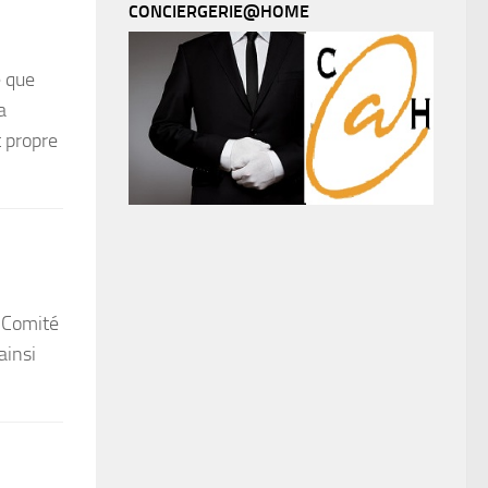
CONCIERGERIE@HOME
e que
a
t propre
 (Comité
ainsi