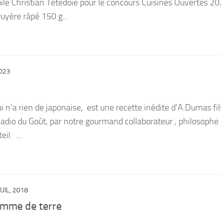
toilé Christian Têtedoie pour le concours Cuisines Ouvertes 2
ère râpé 150 g...
2023
i n’a rien de japonaise, est une recette inédite d’A.Dumas fils
Radio du Goût, par notre gourmand collaborateur , philosophe 
il. ...
JUIL, 2018
omme de terre