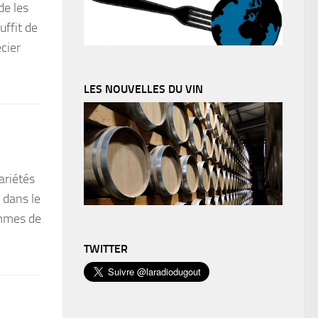
de les
uffit de
écier
LES NOUVELLES DU VIN
ariétés
 dans le
ommes de
TWITTER