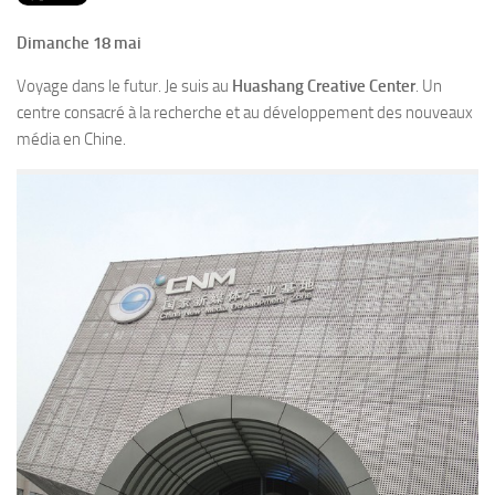
PRODUITS
Dimanche 18 mai
RECETTES
Voyage dans le futur. Je suis au
Huashang Creative Center
. Un
Entrées
centre consacré à la recherche et au développement des nouveaux
Plats
média en Chine.
Desserts
Sauces