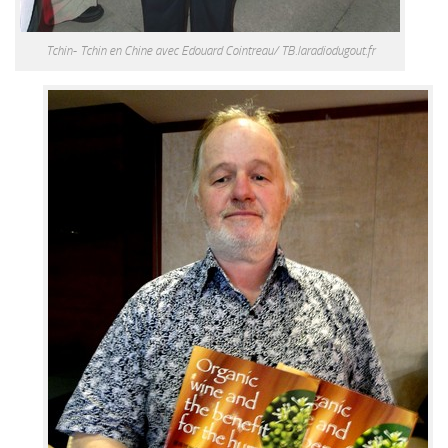
Tchin- Tchin en Chine avec Edouard Cointreau/ TB.laradiodugout.fr