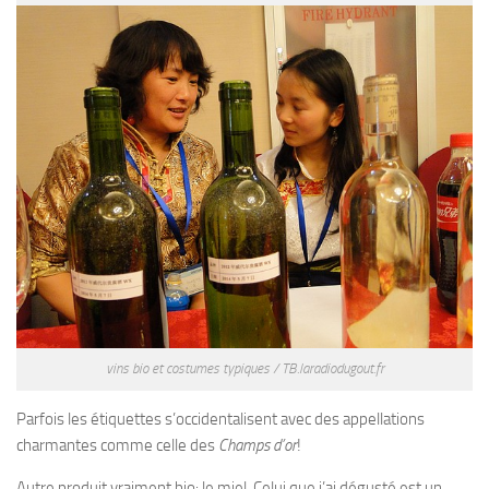
vins bio et costumes typiques / TB.laradiodugout.fr
Parfois les étiquettes s’occidentalisent avec des appellations
charmantes comme celle des
Champs d’or
!
Autre produit vraiment bio: le miel. Celui que j’ai dégusté est un