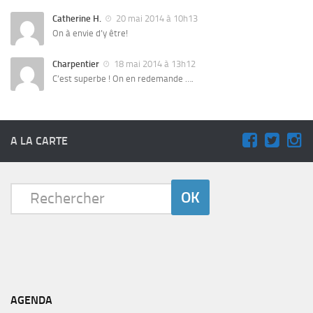
Catherine H.
20 mai 2014 à 10h13
On à envie d’y être!
Charpentier
18 mai 2014 à 13h12
C’est superbe ! On en redemande ….
A LA CARTE
AGENDA