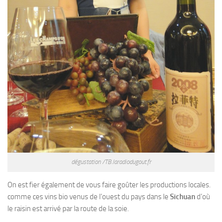
dégustation /TB.laradiodugout.fr
On est fier également de vous faire goûter les productions locales.
comme ces vins bio venus de l’ouest du pays dans le
Sichuan
d’où
le raisin est arrivé par la route de la soie.