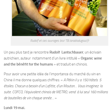
Rudolf et ses ouvrages bio/ TB.laradiodugout.fr
Un peu plus tard je rencontre
Rudolf Lantschbauer
, un écrivain
autrichien, auteur notamment d’un livre intitulé «
Organic wine
and the bénéfit for the humans
» et traduit en chinois.
Pour avoir une petite idée de l’importance du marché du vin en
Chine il me donne quelques chiffres: «
A Pékin il y a 150 hôtels 5
étoiles. Chacun a besoin d’un Lafitte, d’un Mouton… Vous imaginez la
suite. COFCO, l’équivalent chinois de METRO, vend à lui seul 160 millions
de bouteilles de vin chaque année…
»
Lundi 19 mai.