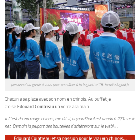
personnel au garde à vous pour une dîner à la baguette/ TB. laradiodugout.fr
Chacun a sa place avec son nom en chinois. Au buffet je
croise
Edouard Cointreau
un verre à la main.
«
C’est du vin rouge chinois, me dit-il, aujourd’hui il est vendu à 27% sur le
net. Demain la plupart des bouteilles s’achèteront sur le web!
« .
Edouard Cointreau et sa passion pour le vrai vin chinois…