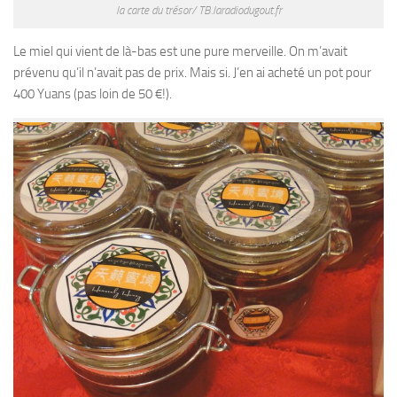
la carte du trésor/ TB.laradiodugout.fr
Le miel qui vient de là-bas est une pure merveille. On m’avait
prévenu qu’il n’avait pas de prix. Mais si. J’en ai acheté un pot pour
400 Yuans (pas loin de 50 €!).