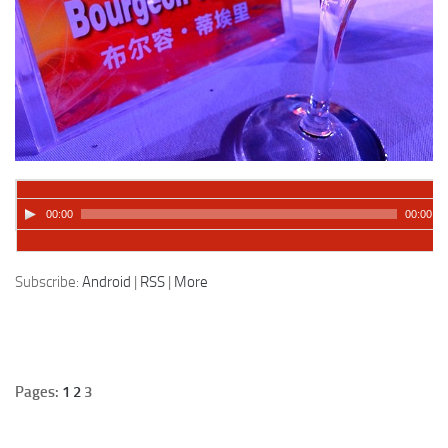
00:00
00:00
Podcast:
Lire dans une autre fenêtre
|
Télécharger
Subscribe:
Android
|
RSS
|
More
Pages:
1
2
3