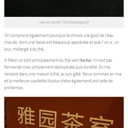
l'eau en sachet/ TB.laradiodugout.fr
On comprend également pourquoi le chinois a le goût de l’eau
chaude dont une tasse est beaucoup appréciée et que l’ on a , un
jour, mélangé à du thé…
A Pékin on boit principalement du thé vert (
Iücha
). Il n’est pas
fermenté mais simplement déshydraté puis torréfié. En me
rendant dans une maison à thé, je suis gâté. Nous sommes en mai
et la meilleure cueillette (la plus chère également) est celle de
printemps.