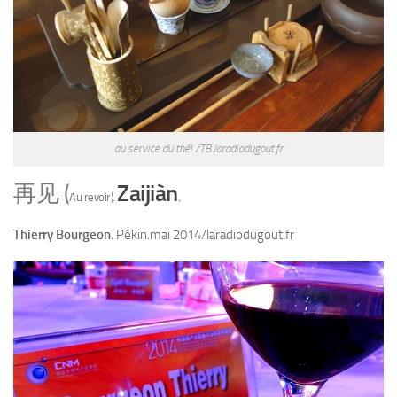
au service du thé! /TB.laradiodugout.fr
再见 (
Zaijiàn
Au revoir).
.
Thierry Bourgeon
. Pékin.mai 2014/laradiodugout.fr