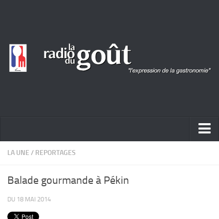
ACTUALITÉ
LA UNE
/
REPORTAGES
REPORTAGES
Balade gourmande à Pékin
PORTRAITS
DU 18 MAI 2014
LIVRES