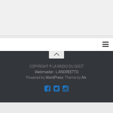
À propos
Contact
COPYRIGHT © LA RADIO DU GOÛT
Webmaster : L.ANDREETTO
Powered by
WordPress
. Theme by
Alx
.