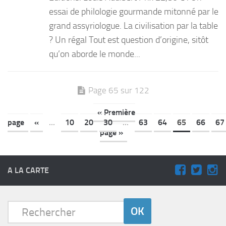
essai de philologie gourmande mitonné par le
grand assyriologue. La civilisation par la table
? Un régal Tout est question d’origine, sitôt
qu’on aborde le monde...
Page 65 sur 122
« Première
page
«
...
10
20
30
...
63
64
65
66
67
page »
A LA CARTE