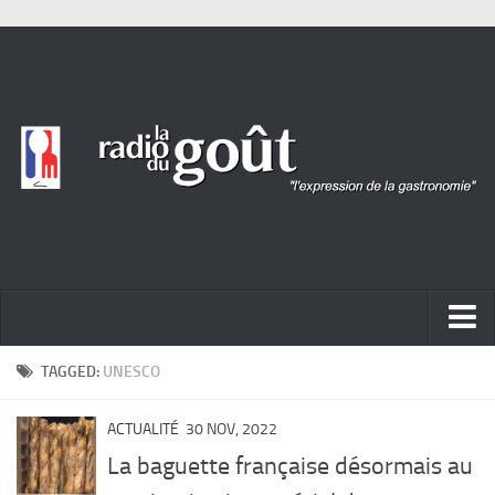
ACTUALITÉ
TAGGED:
UNESCO
REPORTAGES
ACTUALITÉ
30 NOV, 2022
PORTRAITS
La baguette française désormais au
LIVRES