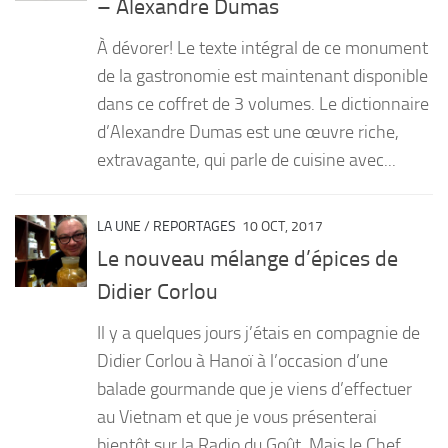
– Alexandre Dumas
PRODUITS
À dévorer! Le texte intégral de ce monument
RECETTES
de la gastronomie est maintenant disponible
dans ce coffret de 3 volumes. Le dictionnaire
Entrées
d’Alexandre Dumas est une œuvre riche,
Plats
extravagante, qui parle de cuisine avec...
Desserts
Sauces
LA UNE
/
REPORTAGES
10 OCT, 2017
Le nouveau mélange d’épices de
Didier Corlou
Il y a quelques jours j’étais en compagnie de
Didier Corlou à Hanoï à l’occasion d’une
balade gourmande que je viens d’effectuer
au Vietnam et que je vous présenterai
bientôt sur la Radio du Goût. Mais le Chef