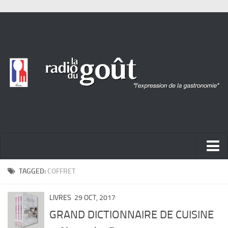
ACTUALITÉ
TAGGED:
COFFRET
REPORTAGES
LIVRES
29 OCT, 2017
PORTRAITS
GRAND DICTIONNAIRE DE CUISINE
LIVRES