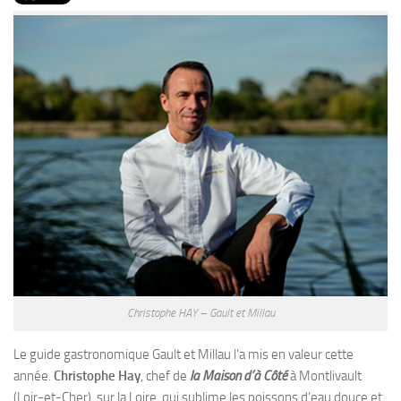
PRODUITS
RECETTES
Entrées
Plats
Desserts
Sauces
Christophe HAY – Gault et Millau
Le guide gastronomique Gault et Millau l’a mis en valeur cette
année.
Christophe Hay
, chef de
la Maison d’à Côté
à Montlivault
(Loir-et-Cher), sur la Loire, qui sublime les poissons d’eau douce et