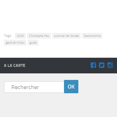
Tags:
2020
Christophe Hay
cuisinier de l'année
Gastronomie
gault et millau
guide
A LA CARTE