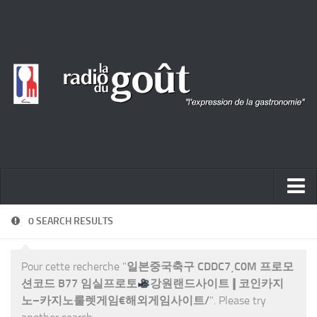
ACTUALITÉ
0 SEARCH RESULTS
REPORTAGES
Pour cette recherche "
일본중국축구 CDDC7͵C0M 프로모
PORTRAITS
션코드 B77 임실프로토
강원랜드사이트❙코인카지
LIVRES
노–카지노룰렛게임€해외게임사이트/
". Please try