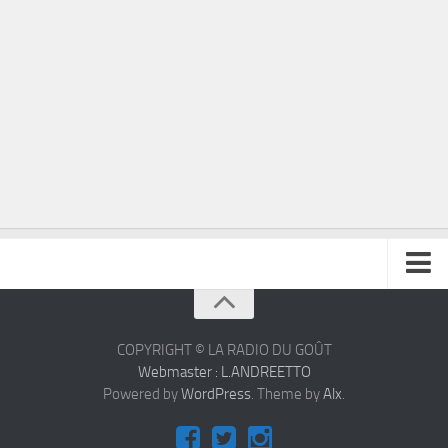
À propos
Contact
COPYRIGHT © LA RADIO DU GOÛT
Webmaster : L.ANDREETTO
Powered by
WordPress
. Theme by
Alx
.