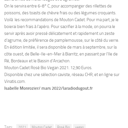
On le servira entre 6-8° C, pour accompanger des rillettes de
poissons, des toasts de chèvre frais ou des légumes croquants.
Voilà les recommandations de Mouton Cadet. Pour ma part, je le
boierai bien frais à l’apéro. Pour sacrifier à la mode, on pourra le
servir après avoir pressé délicatement et rapidement un zeste
d’agrume, de préférence de pamplemousse, sur le côté du verre.
En édition limitée, il sera disponible de mars à septembre, sur la
côte ouest, de Belle-Ile-en-Mer à Biarritz, en passant par l’Ile de
Ré, Bordeaux et le Bassin d’Arcachon.
Mouton Cadet Rosé Bio Vegan 2021. 12,90 Euros.
Disponible chez une sélection caviste, réseau CHR, et en ligne sur
Vinatis.com.
Isabelle Monrozier/ mars 2022/laradiodugout.fr
Tags:
2021
Mouton Cadet
Rosé Bio
vegan