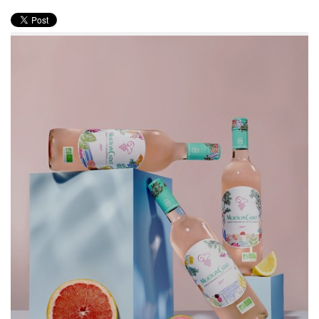
PRODUITS
RECETTES
Entrées
Plats
Desserts
Sauces