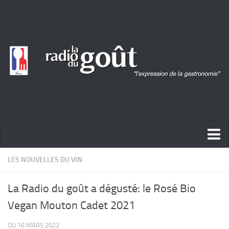
ACTUALITÉ
LES NOUVELLES DU VIN
REPORTAGES
La Radio du goût a dégusté: le Rosé Bio
PORTRAITS
Vegan Mouton Cadet 2021
LIVRES
DU 16 MARS 2022