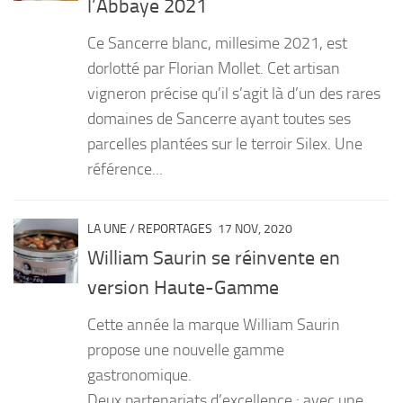
l’Abbaye 2021
PRODUITS
Ce Sancerre blanc, millesime 2021, est
RECETTES
dorlotté par Florian Mollet. Cet artisan
vigneron précise qu’il s’agit là d’un des rares
Entrées
domaines de Sancerre ayant toutes ses
Plats
parcelles plantées sur le terroir Silex. Une
Desserts
référence...
Sauces
LA UNE
/
REPORTAGES
17 NOV, 2020
William Saurin se réinvente en
version Haute-Gamme
Cette année la marque William Saurin
propose une nouvelle gamme
gastronomique.
Deux partenariats d’excellence : avec une