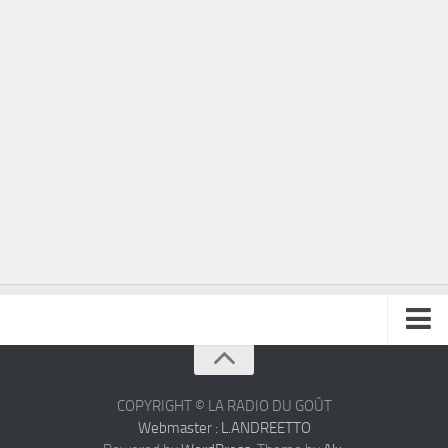
À propos
Contact
COPYRIGHT © LA RADIO DU GOÛT
Webmaster : L.ANDREETTO