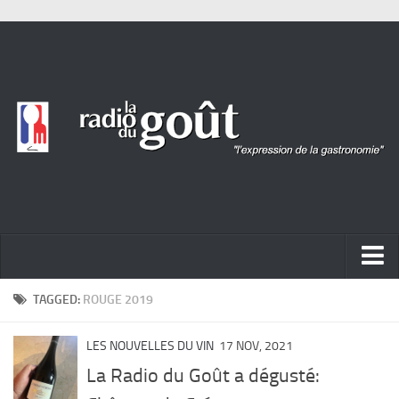
ACTUALITÉ
TAGGED:
ROUGE 2019
REPORTAGES
LES NOUVELLES DU VIN
17 NOV, 2021
PORTRAITS
La Radio du Goût a dégusté:
LIVRES