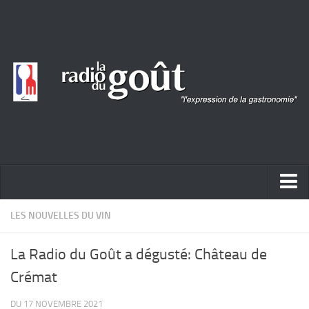
ACTUALITÉ
LES NOUVELLES DU VIN
REPORTAGES
La Radio du Goût a dégusté: Château de
PORTRAITS
Crémat
LIVRES
DU 17 NOVEMBRE 2021