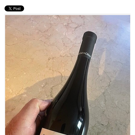
PRODUITS
RECETTES
Entrées
Plats
Desserts
Sauces