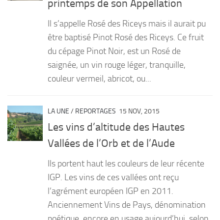
printemps de son Appellation
PRODUITS
Il s’appelle Rosé des Riceys mais il aurait pu
RECETTES
être baptisé Pinot Rosé des Riceys. Ce fruit
du cépage Pinot Noir, est un Rosé de
Entrées
saignée, un vin rouge léger, tranquille,
Plats
couleur vermeil, abricot, ou...
Desserts
Sauces
LA UNE
/
REPORTAGES
15 NOV, 2015
Les vins d’altitude des Hautes
Vallées de l’Orb et de l’Aude
Ils portent haut les couleurs de leur récente
IGP. Les vins de ces vallées ont reçu
l’agrément européen IGP en 2011.
Anciennement Vins de Pays, dénomination
poétique encore en usage aujourd’hui, selon