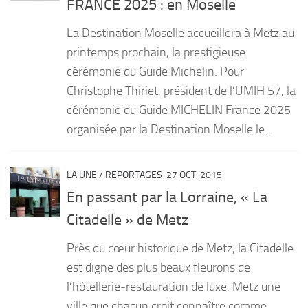
FRANCE 2025 : en Moselle
PRODUITS
La Destination Moselle accueillera à Metz,au
RECETTES
printemps prochain, la prestigieuse
cérémonie du Guide Michelin. Pour
Entrées
Christophe Thiriet, président de l’UMIH 57, la
Plats
cérémonie du Guide MICHELIN France 2025
Desserts
organisée par la Destination Moselle le...
Sauces
LA UNE
/
REPORTAGES
27 OCT, 2015
En passant par la Lorraine, « La
Citadelle » de Metz
Près du cœur historique de Metz, la Citadelle
est digne des plus beaux fleurons de
l’hôtellerie-restauration de luxe. Metz une
ville que chacun croit connaître comme