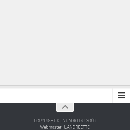
À propos
Contact
COPYRIGHT © LA RADIO DU GOÛT
Webmaster : L.ANDREETTO