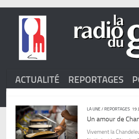
ACTUALITÉ
REPORTAGES
P
LA UNE
/
REPORTAGES
19 
Un amour de Chan
Vivement la Chandeleur