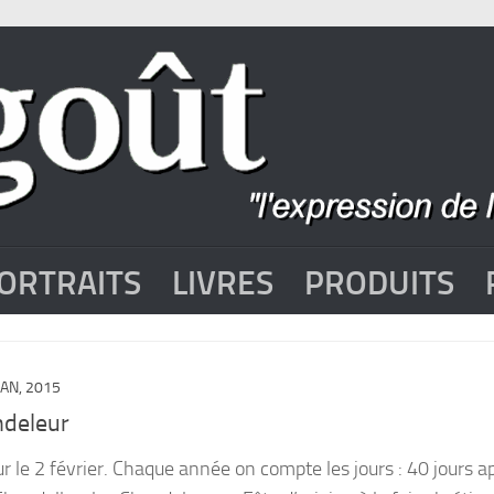
ORTRAITS
LIVRES
PRODUITS
JAN, 2015
deleur
 le 2 février. Chaque année on compte les jours : 40 jours a