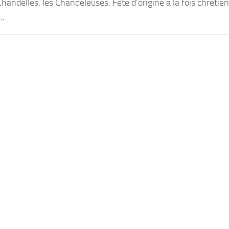
Chandelles, les Chandeleuses. Fête d’origine à la fois chrétie
..