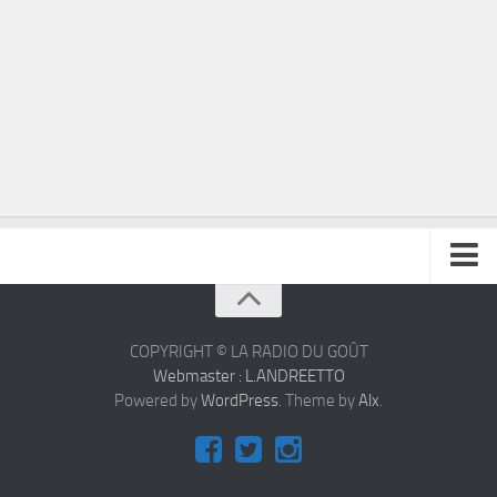
À propos
Contact
COPYRIGHT © LA RADIO DU GOÛT
Webmaster : L.ANDREETTO
Powered by
WordPress
. Theme by
Alx
.