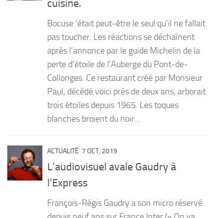
cuisine.
PRODUITS
Bocuse ‘était peut-être le seul qu’il ne fallait
RECETTES
pas toucher. Les réactions se déchaînent
après l’annonce par le guide Michelin de la
Entrées
perte d’étoile de l’Auberge du Pont-de-
Plats
Collonges. Ce restaurant créé par Monsieur
Desserts
Paul, décédé voici près de deux ans, arborait
Sauces
trois étoiles depuis 1965. Les toques
blanches broient du noir…
ACTUALITÉ
7 OCT, 2019
L’audiovisuel avale Gaudry à
l’Express
François-Régis Gaudry a son micro réservé
depuis neuf ans sur France Inter (« On va