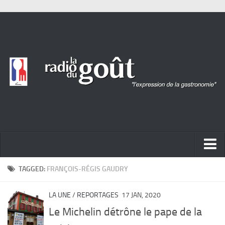
ACTUALITÉ
TAGGED:
FRANÇOIS-RÉGIS GAUDRY
REPORTAGES
LA UNE
/
REPORTAGES
17 JAN, 2020
PORTRAITS
Le Michelin détrône le pape de la
LIVRES