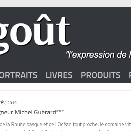
ORTRAITS
LIVRES
PRODUITS
FÉV, 2019
gneur Michel Guérard***
de la Rhune basque et de l’Océan tout proche, le domaine vit