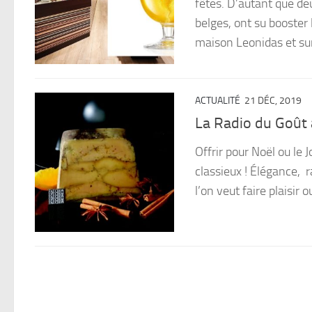
fêtes. D’autant que de
belges, ont su booster 
maison Leonidas et sur
ACTUALITÉ
21 DÉC, 2019
La Radio du Goût 
Offrir pour Noël ou le 
classieux ! Élégance, 
l’on veut faire plaisir o