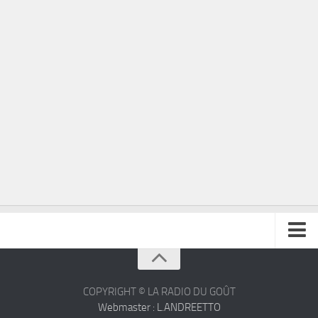
À propos
Contact
COPYRIGHT © LA RADIO DU GOÛT
Webmaster : L.ANDREETTO