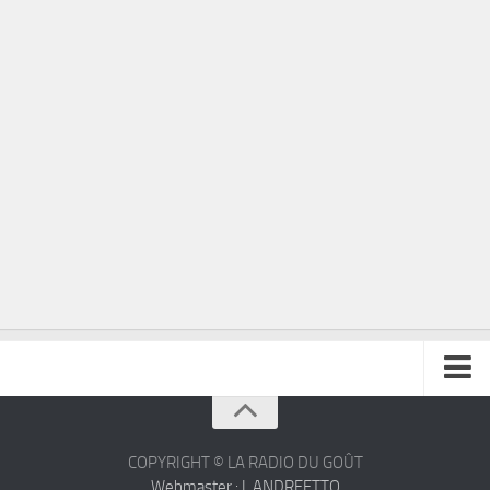
À propos
Contact
COPYRIGHT © LA RADIO DU GOÛT
Webmaster : L.ANDREETTO