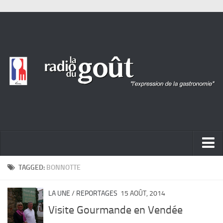
ACTUALITÉ
TAGGED:
BONNOTTE
REPORTAGES
LA UNE
/
REPORTAGES
15 AOÛT, 2014
PORTRAITS
Visite Gourmande en Vendée
LIVRES