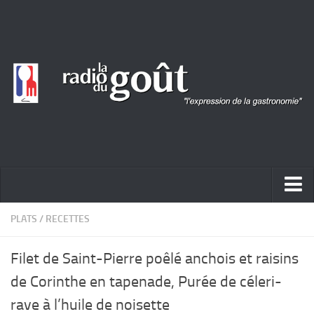
ACTUALITÉ
PLATS
/
RECETTES
REPORTAGES
Filet de Saint-Pierre poêlé anchois et raisins
PORTRAITS
de Corinthe en tapenade, Purée de céleri-
LIVRES
rave à l’huile de noisette