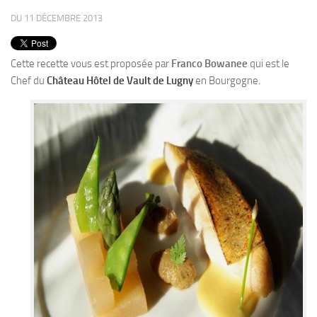
PRODUITS
DU 11 DÉCEMBRE 2013
RECETTES
Entrées
Cette recette vous est proposée par
Franco Bowanee
qui est le
Chef du
Plats
Château Hôtel de Vault de Lugny
en Bourgogne.
Desserts
Sauces