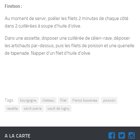
Finition :
Au moment de servir, poêler les filets 2 minutes de chaque côté
dans 2 cuillérées à soupe d’huile d’olive.
Dans une assiette, disposer une cuillérée de céleri-rave, déposer
les artichauts par-dessus, puis les filets de poisson et une quenelle
de tapenade. Napper d’un filet d’huile d’olive.
Tags:
bourgogne
chateau
filet
franco bowanee
poisson
recette
saint pierre
vault de lugny
A LA CARTE