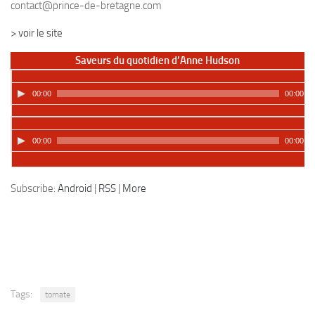
contact@prince-de-bretagne.com
> voir le site
Saveurs du quotidien d’Anne Hudson
00:00
00:00
00:00
00:00
Podcast:
Lire dans une autre fenêtre
|
Télécharger
Subscribe:
Android
|
RSS
|
More
Tags:
tomate