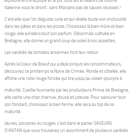
équilibre entre la pulpe et le jus, tous les amateurs de cuisine
italienne vous le diront : sans Marzano pas de sauces réussies !
C’est elle que l’on déguste cuite et qui révèle toute son onctuosité
dans les pâtes et dans les pizzas. Choisissez là bien mûre et bien
rouge, elle exhalera tout son parfum. Désormais cultivée en
Bretagne, elle donne un grand coup de soleil à nos assiettes.
Les variétés de tomates anciennes font leur retour
Après la Coeur de Boeuf qui a déjà conquis les consommateurs,
découvrez ce printemps la Noire de Crimée. Ronde et côtelée, elle
affiche une robe rouge foncée qui tire jusqu’au violet-pourpre à
maturité. Cueillie tournante par les producteurs Prince de Bretagne,
elle cache une chair charnue, douce et juteuse. Pour savourer tout
son fondant, choisissez la bien ferme, elle sera au top de sa
maturité.
Jaunes, pourpres ou rouges, c’est dans le panier SAVEURS
D’ANTAN que vous trouverez un assortiment de plusieurs variétés