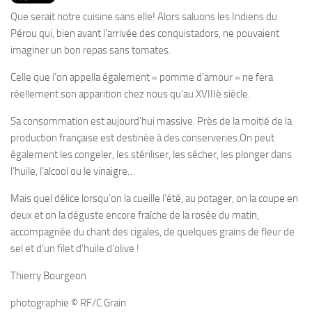
PRODUITS
Que serait notre cuisine sans elle! Alors saluons les Indiens du
RECETTES
Pérou qui, bien avant l’arrivée des conquistadors, ne pouvaient
imaginer un bon repas sans tomates.
Entrées
Celle que l’on appella également « pomme d’amour » ne fera
Plats
réellement son apparition chez nous qu’au XVIIIè siècle.
Desserts
Sa consommation est aujourd’hui massive. Près de la moitié de la
Sauces
production française est destinée à des conserveries.On peut
également les congeler, les stériliser, les sécher, les plonger dans
l’huile, l’alcool ou le vinaigre…
Mais quel délice lorsqu’on la cueille l’été, au potager, on la coupe en
deux et on la déguste encore fraîche de la rosée du matin,
accompagnée du chant des cigales, de quelques grains de fleur de
sel et d’un filet d’huile d’olive !
Thierry Bourgeon
photographie © RF/C.Grain