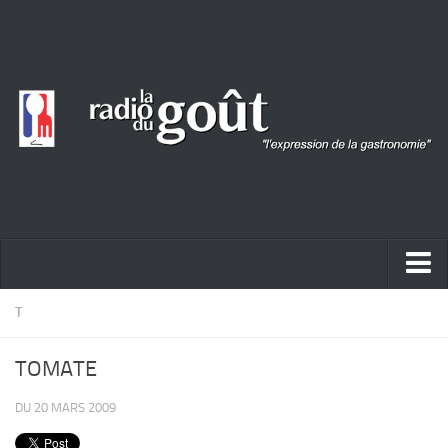
ACTUALITÉ
T
REPORTAGES
TOMATE
PORTRAITS
DU 20 MARS 2009
LIVRES