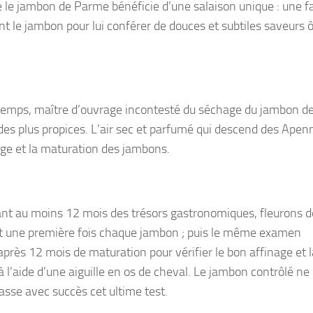
e le jambon de Parme bénéficie d’une salaison unique : une fa
t le jambon pour lui conférer de douces et subtiles saveurs 
le temps, maître d’ouvrage incontesté du séchage du jambon d
des plus propices. L’air sec et parfumé qui descend des Apen
age et la maturation des jambons.
ndant au moins 12 mois des trésors gastronomiques, fleurons d
t une première fois chaque jambon ; puis le même examen
 après 12 mois de maturation pour vérifier le bon affinage et l
à l’aide d’une aiguille en os de cheval. Le jambon contrôlé ne
asse avec succès cet ultime test.