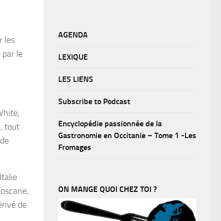
AGENDA
r les
 par le
LEXIQUE
LES LIENS
Subscribe to Podcast
White,
Encyclopédie passionnée de la
, tout
Gastronomie en Occitanie – Tome 1 -Les
 de
Fromages
talie
ON MANGE QUOI CHEZ TOI ?
 Toscane,
érivé de