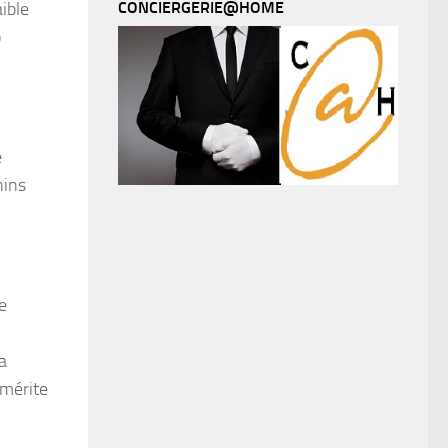
CONCIERGERIE@HOME
ible
ô
e
nins
e
a
 mérite