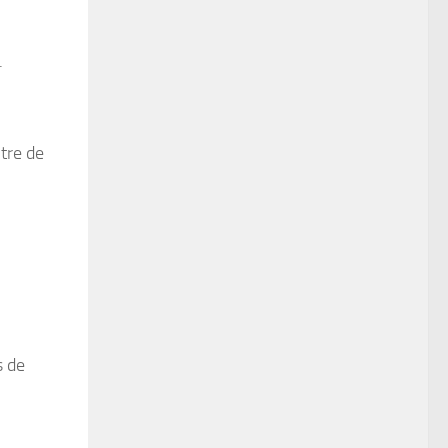
.
tre de
s de