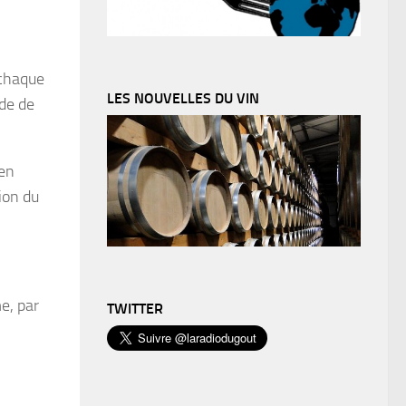
 chaque
LES NOUVELLES DU VIN
ode de
 en
tion du
e, par
TWITTER