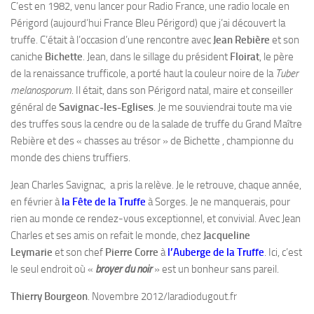
C’est en 1982, venu lancer pour Radio France, une radio locale en
Périgord (aujourd’hui France Bleu Périgord) que j’ai découvert la
truffe. C’était à l’occasion d’une rencontre avec
Jean Rebière
et son
caniche
Bichette
. Jean, dans le sillage du président
Floirat
, le père
de la renaissance trufficole, a porté haut la couleur noire de la
Tuber
melanosporum
. Il était, dans son Périgord natal, maire et conseiller
général de
Savignac-les-Eglises
. Je me souviendrai toute ma vie
des truffes sous la cendre ou de la salade de truffe du Grand Maître
Rebière et des « chasses au trésor » de Bichette , championne du
monde des chiens truffiers.
Jean Charles Savignac, a pris la relève. Je le retrouve, chaque année,
en février à
la Fête de la Truffe
à Sorges. Je ne manquerais, pour
rien au monde ce rendez-vous exceptionnel, et convivial. Avec Jean
Charles et ses amis on refait le monde, chez
Jacqueline
Leymarie
et son chef
Pierre Corre
à
l’Auberge de la Truffe
. Ici, c’est
le seul endroit où «
broyer du noir
» est un bonheur sans pareil.
Thierry Bourgeon
. Novembre 2012/laradiodugout.fr