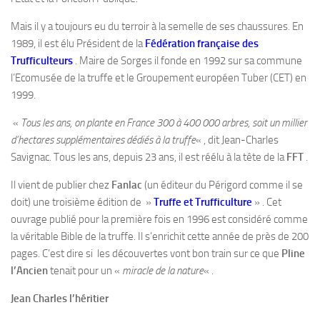
Mais il y a toujours eu du terroir à la semelle de ses chaussures. En
1989, il est élu Président de la
Fédération française des
Trufficulteurs
. Maire de Sorges il fonde en 1992 sur sa commune
l’Ecomusée de la truffe et le Groupement européen Tuber (CET) en
1999.
«
Tous les ans, on plante en France 300 à 400 000 arbres, soit un millier
d’hectares supplémentaires dédiés à la truffe
« , dit Jean-Charles
Savignac. Tous les ans, depuis 23 ans, il est réélu à la tête de la
FFT
.
Il vient de publier chez
Fanlac
(un éditeur du Périgord comme il se
doit) une troisième édition de »
Truffe et Trufficulture
» . Cet
ouvrage publié pour la première fois en 1996 est considéré comme
la véritable Bible de la truffe. Il s’enrichit cette année de près de 200
pages. C’est dire si les découvertes vont bon train sur ce que
Pline
l’Ancien
tenait pour un «
miracle de la nature
« .
Jean Charles l’héritier