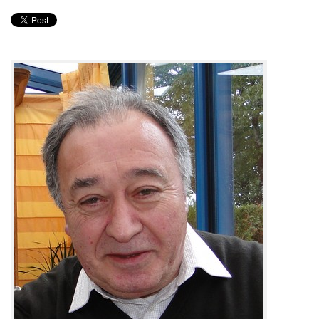
PRODUITS
RECETTES
Entrées
Plats
Desserts
Sauces