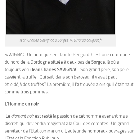
Jean Charles Savignac à Sorges ©TB/laradiodugout.fr
SAVIGNAC. Un nom qui sent bon le Périgord. C’est une commune
du nord de la Dordogne située à deux pas de
Sorges
, là où a
toujours vécu
Jean Charles SAVIGNAC
. Son grand père, son père
cavaient la truffe. Qui sait, dans son berceau, il y avait peut
être déjà des truffes? La première, il l’a trouvée alors qu’il était haut
comme trois pommes.
L’Homme en noir
Le
diamant noir
est resté la passion de cet homme avenant mais
discret, qui deviendra magistrat à la Cour des comptes . Un grand
serviteur de l’Etat comme on dit, auteur de nombreux ouvrages sur
l’Etat et la Fonction Publique.