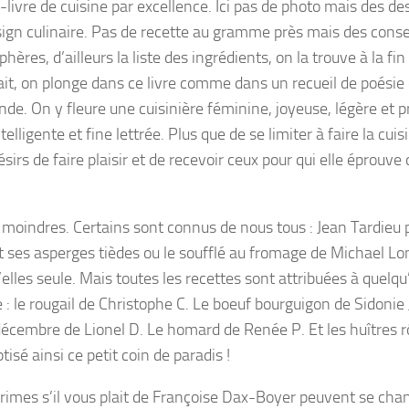
i-livre de cuisine par excellence. Ici pas de photo mais des des
ign culinaire. Pas de recette au gramme près mais des consei
ères, d’ailleurs la liste des ingrédients, on la trouve à la fin
fait, on plonge dans ce livre comme dans un recueil de poésie
de. On y fleure une cuisinière féminine, joyeuse, légère et 
intelligente et fine lettrée. Plus que de se limiter à faire la cuis
sirs de faire plaisir et de recevoir ceux pour qui elle éprouve 
.
 moindres. Certains sont connus de nous tous : Jean Tardieu 
 ses asperges tièdes ou le soufflé au fromage de Michael Lo
’elles seule. Mais toutes les recettes sont attribuées à quelqu
 : le rougail de Christophe C. Le boeuf bourguigon de Sidonie 
écembre de Lionel D. Le homard de Renée P. Et les huîtres r
isé ainsi ce petit coin de paradis !
 rimes s’il vous plait de Françoise Dax-Boyer peuvent se chan