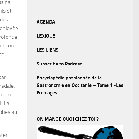
sins .
ls et
 des
AGENDA
 enlevée
LEXIQUE
profonde
ine, on
LES LIENS
de
Subscribe to Podcast
par
Encyclopédie passionnée de la
Gastronomie en Occitanie – Tome 1 -Les
nsdale.
Fromages
’un ou
J. La
ôties au
ON MANGE QUOI CHEZ TOI ?
ter.