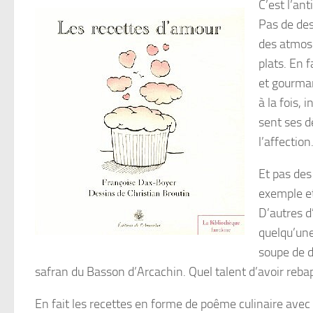
C’est l’ant
Pas de des
des atmosph
plats. En 
et gourman
à la fois, 
sent ses dé
l’affection
Et pas des
exemple et
D’autres d
quelqu’une
soupe de d
safran du Basson d’Arcachin. Quel talent d’avoir rebapt
En fait les recettes en forme de poême culinaire avec