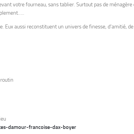
n devant votre fourneau, sans tablier. Surtout pas de ménagère
mplement…..
ie. Eux aussi reconstituent un univers de finesse, d’amitié, de
routin
ieu
ttes-damour-francoise-dax-boyer